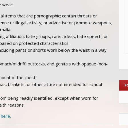
t
wear:
nal items that are pornographic; contain threats or
ce or illegal activity; or advertise or promote weapons,
nalia.
 affiliation, hate groups, racist ideas, hate speech, or
based on protected characteristics.
cluding pants or shorts worn below the waist in a way
tomach/midriff, buttocks, and genitals with opaque (non-
mount of the chest.
s, blankets, or other attire not intended for school
F
rom being readily identified, except when worn for
alth reasons.
 here.