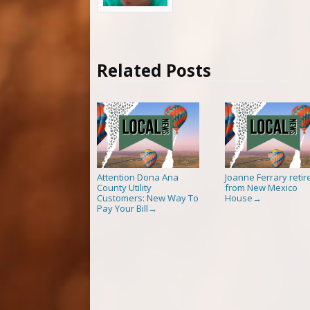
Related Posts
Attention Dona Ana
Joanne Ferrary retir
County Utility
from New Mexico
Customers: New Way To
House
→
Pay Your Bill
→