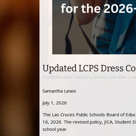
Updated LCPS Dress C
POSTED BY
LESLIE T
ON
JULY 6, 2026
IN
LOCAL NEWS
|
LE
Samantha Lewis
July 1, 2026
The Las Cruces Public Schools Board of Educ
16, 2026. The revised policy, JICA, Student D
school year.