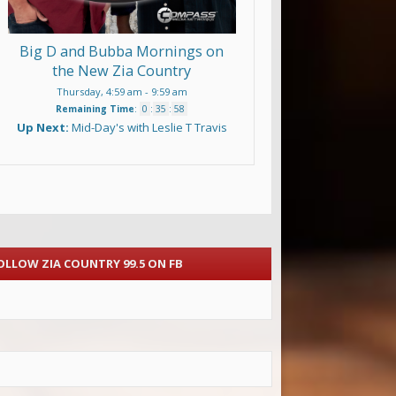
Big D and Bubba Mornings on
the New Zia Country
Thursday, 4:59 am
-
9:59 am
Remaining Time
:
0
:
35
:
57
Up Next:
Mid-Day's with Leslie T Travis
OLLOW ZIA COUNTRY 99.5 ON FB