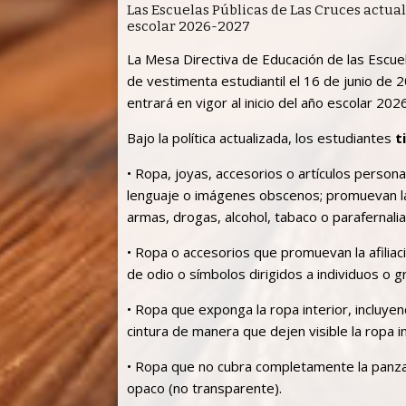
Las Escuelas Públicas de Las Cruces actual
escolar 2026-2027
La Mesa Directiva de Educación de las Escuel
de vestimenta estudiantil el 16 de junio de 20
entrará en vigor al inicio del año escolar 20
Bajo la política actualizada, los estudiantes
t
• Ropa, joyas, accesorios o artículos perso
lenguaje o imágenes obscenos; promuevan la 
armas, drogas, alcohol, tabaco o parafernali
• Ropa o accesorios que promuevan la afiliaci
de odio o símbolos dirigidos a individuos o 
• Ropa que exponga la ropa interior, incluye
cintura de manera que dejen visible la ropa in
• Ropa que no cubra completamente la panza 
opaco (no transparente).