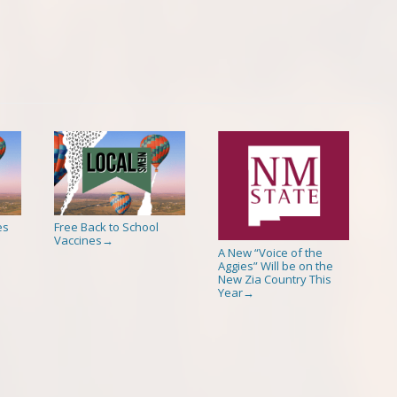
es
Free Back to School
Vaccines
→
A New “Voice of the
Aggies” Will be on the
New Zia Country This
Year
→